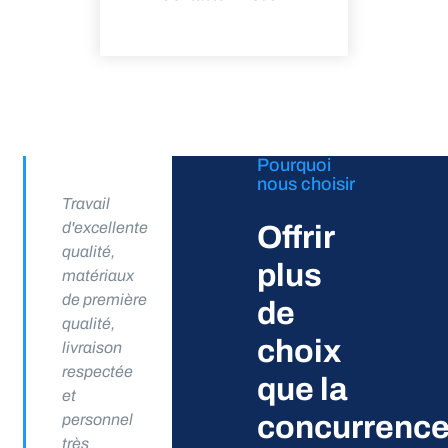
Pourquoi
nous choisir
Travail
d'excellente
Offrir
qualité,
plus
matériaux
de première
de
qualité,
choix
livraison
respectée
que la
et
concurrenc
personnel
très