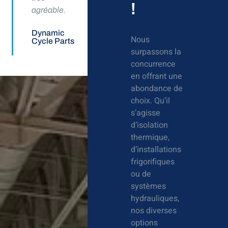
!
agréable.
Dynamic
Nous
Cycle Parts
surpassons la
concurrence
en offrant une
abondance de
choix. Qu’il
s’agisse
d’isolation
thermique,
d’installations
frigorifiques
ou de
systèmes
hydrauliques,
nos diverses
options