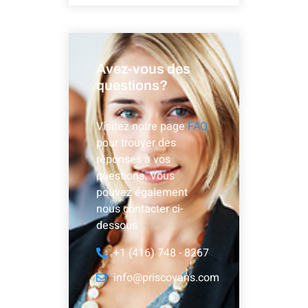
Avez-vous des
questions?
Visitez notre page
FAQ
pour trouver des
réponses à vos
questions. Vous
pouvez également
nous contacter ci-
dessous
+1 (416) 748 - 8267
info@priscovans.com