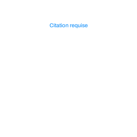
Citation requise
Économisez de l’argent
grâce à la technologie
d’isolation
Thermoliner™ étanche
et thermiquement
efficace
Bénéficiez d’une efficacité
inégalée avec notre
technologie d’isolation